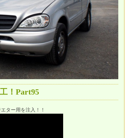
工！Part95
ラジエター用を注入！！