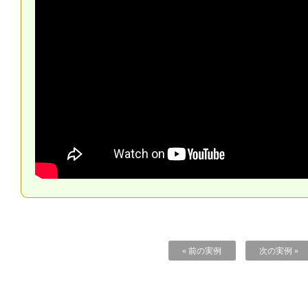
« 前の実例
次の実例 »