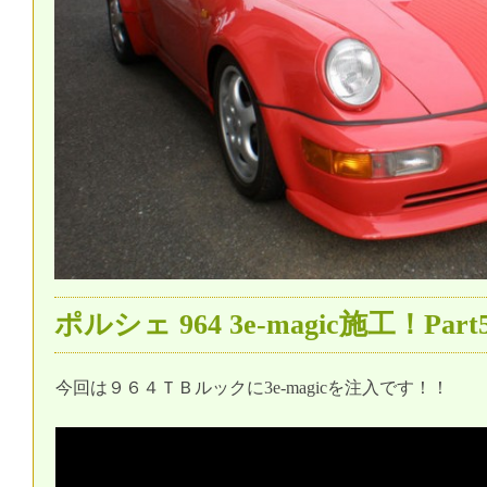
ポルシェ 964 3e-magic施工！Part
今回は９６４ＴＢルックに3e-magicを注入です！！