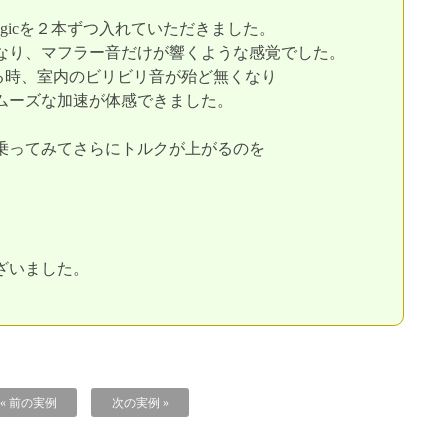
agicを２本ずつ入れていただきました。
なり、マフラー音だけが響くような感覚でした。
る時、室内のビリビリ音が殆ど無くなり
ムーズな加速が体感できました。
乗ってみてさらにトルクが上がるのを
ざいました。
« 前の実例
次の実例 »