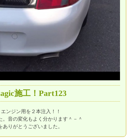
agic施工！Part123
ic エンジン用を２本注入！！
た。音の変化もよく分かります＾－＾
をありがとうございました。