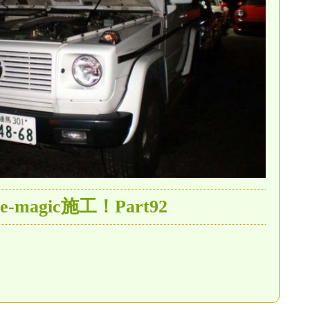
magic施工！Part92