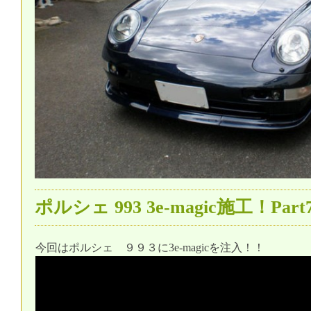
ポルシェ 993 3e-magic施工！Part
今回はポルシェ ９９３に3e-magicを注入！！