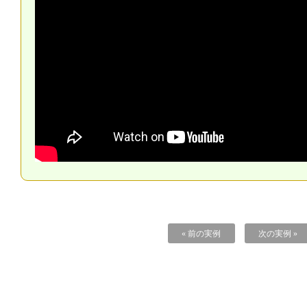
« 前の実例
次の実例 »