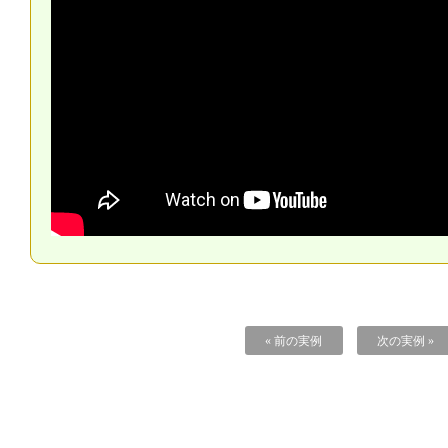
« 前の実例
次の実例 »