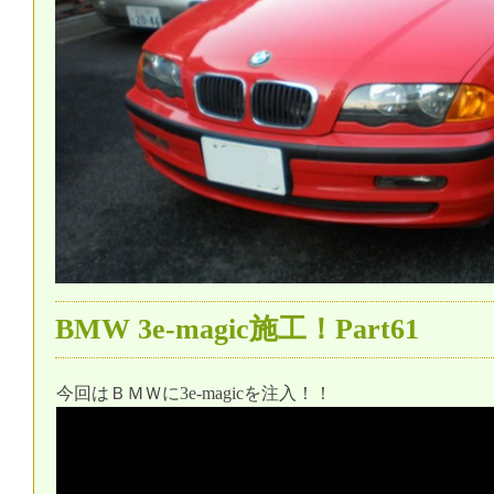
BMW 3e-magic施工！Part61
今回はＢＭＷに3e-magicを注入！！